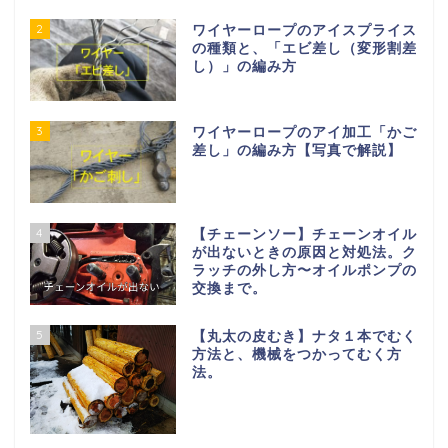
2
ワイヤーロープのアイスプライス
の種類と、「エビ差し（変形割差
し）」の編み方
3
ワイヤーロープのアイ加工「かご
差し」の編み方【写真で解説】
4
【チェーンソー】チェーンオイル
が出ないときの原因と対処法。ク
ラッチの外し方〜オイルポンプの
交換まで。
5
【丸太の皮むき】ナタ１本でむく
方法と、機械をつかってむく方
法。