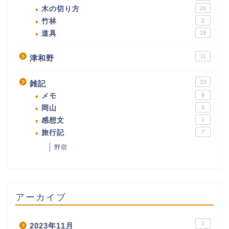
木の切り方
25
竹林
2
道具
19
11
津和野
33
雑記
メモ
9
岡山
5
感想文
1
旅行記
7
野宿
アーカイブ
2
2023年11月