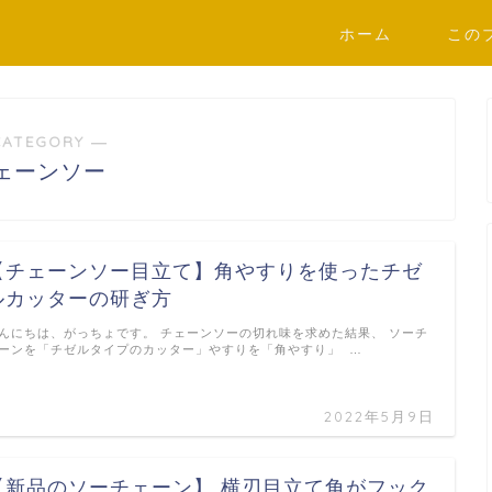
ホーム
この
CATEGORY ―
ェーンソー
【チェーンソー目立て】角やすりを使ったチゼ
ルカッターの研ぎ方
んにちは、がっちょです。 チェーンソーの切れ味を求めた結果、 ソーチ
ーンを「チゼルタイプのカッター」やすりを「角やすり」 …
2022年5月9日
【新品のソーチェーン】 横刃目立て角がフック