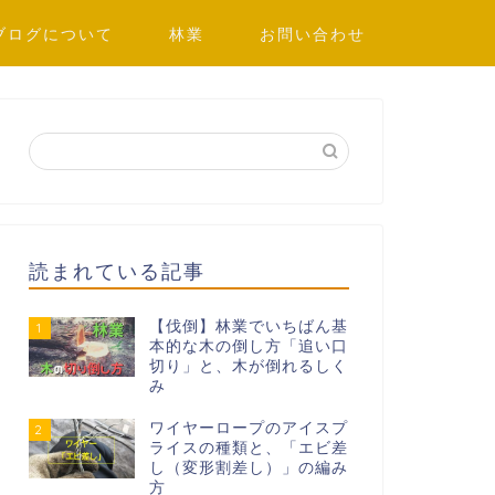
ブログについて
林業
お問い合わせ
読まれている記事
【伐倒】林業でいちばん基
1
本的な木の倒し方「追い口
切り」と、木が倒れるしく
み
ワイヤーロープのアイスプ
2
ライスの種類と、「エビ差
し（変形割差し）」の編み
方