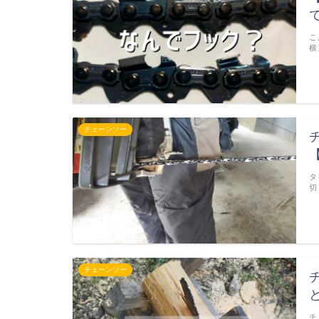
こ
横
チェーンソー
タ
切
チェーンソー
チ