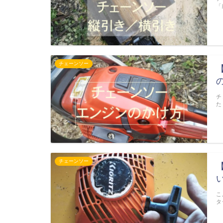
「
チェーンソー
チ
た
チェーンソー
こ
タ