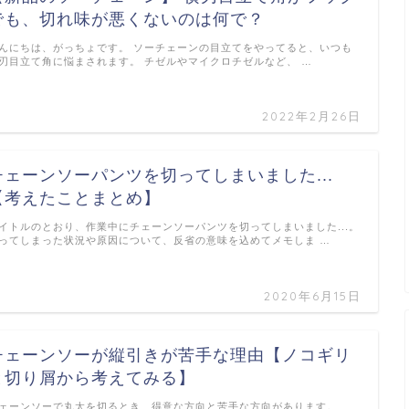
でも、切れ味が悪くないのは何で？
んにちは、がっちょです。 ソーチェーンの目立てをやってると、いつも
刃目立て角に悩まされます。 チゼルやマイクロチゼルなど、 …
2022年2月26日
チェーンソーパンツを切ってしまいました...
【考えたことまとめ】
イトルのとおり、作業中にチェーンソーパンツを切ってしまいました...。
ってしまった状況や原因について、反省の意味を込めてメモしま …
2020年6月15日
チェーンソーが縦引きが苦手な理由【ノコギリ
と切り屑から考えてみる】
ェーンソーで丸太を切るとき、得意な方向と苦手な方向があります。