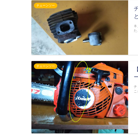
チェーンソー
８
た
チェーンソー
チ
こ