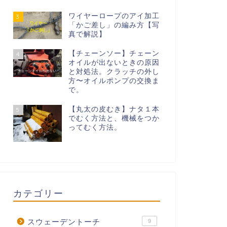
ワイヤーロープのアイ加工
3
「かご差し」の編み方【写
真で解説】
【チェーンソー】チェーン
4
オイルが出ないときの原因
と対処法。クラッチの外し
方〜オイルポンプの交換ま
で。
【丸太の皮むき】ナタ１本
5
でむく方法と、機械をつか
ってむく方法。
カテゴリー
スウェーデントーチ
9