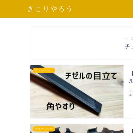
きこりやろう
― 
チ
チェーンソー
こ
ェ
チェーンソー