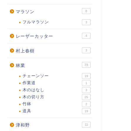
マラソン
8
フルマラソン
3
レーザーカッター
4
村上春樹
3
林業
73
チェーンソー
19
作業道
1
木のはなし
3
木の切り方
25
竹林
2
道具
19
津和野
11