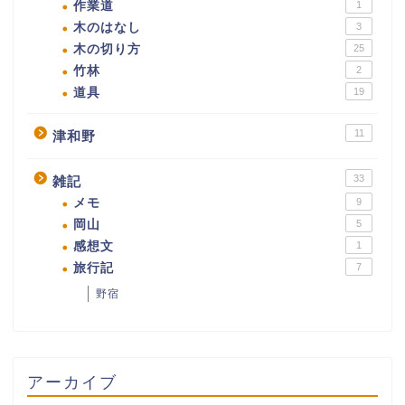
作業道
1
木のはなし
3
木の切り方
25
竹林
2
道具
19
11
津和野
33
雑記
メモ
9
岡山
5
感想文
1
旅行記
7
野宿
アーカイブ