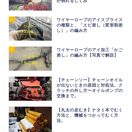
が倒れるしくみ
2
ワイヤーロープのアイスプライス
の種類と、「エビ差し（変形割差
し）」の編み方
3
ワイヤーロープのアイ加工「かご
差し」の編み方【写真で解説】
4
【チェーンソー】チェーンオイル
が出ないときの原因と対処法。ク
ラッチの外し方〜オイルポンプの
交換まで。
5
【丸太の皮むき】ナタ１本でむく
方法と、機械をつかってむく方
法。