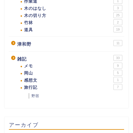
作業道
1
木のはなし
3
木の切り方
25
竹林
2
道具
19
11
津和野
33
雑記
メモ
9
岡山
5
感想文
1
旅行記
7
野宿
アーカイブ