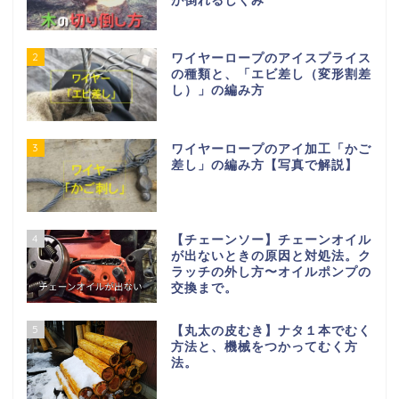
が倒れるしくみ
2
ワイヤーロープのアイスプライス
の種類と、「エビ差し（変形割差
し）」の編み方
3
ワイヤーロープのアイ加工「かご
差し」の編み方【写真で解説】
4
【チェーンソー】チェーンオイル
が出ないときの原因と対処法。ク
ラッチの外し方〜オイルポンプの
交換まで。
5
【丸太の皮むき】ナタ１本でむく
方法と、機械をつかってむく方
法。