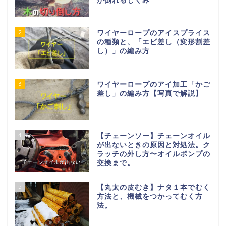
が倒れるしくみ
2
ワイヤーロープのアイスプライス
の種類と、「エビ差し（変形割差
し）」の編み方
3
ワイヤーロープのアイ加工「かご
差し」の編み方【写真で解説】
4
【チェーンソー】チェーンオイル
が出ないときの原因と対処法。ク
ラッチの外し方〜オイルポンプの
交換まで。
5
【丸太の皮むき】ナタ１本でむく
方法と、機械をつかってむく方
法。