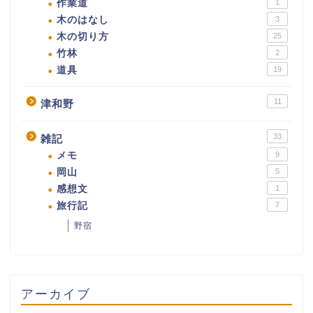
作業道
1
木のはなし
3
木の切り方
25
竹林
2
道具
19
11
津和野
33
雑記
メモ
9
岡山
5
感想文
1
旅行記
7
野宿
アーカイブ