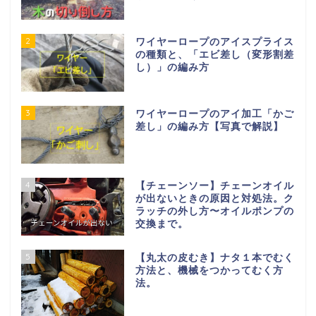
2
ワイヤーロープのアイスプライス
の種類と、「エビ差し（変形割差
し）」の編み方
3
ワイヤーロープのアイ加工「かご
差し」の編み方【写真で解説】
4
【チェーンソー】チェーンオイル
が出ないときの原因と対処法。ク
ラッチの外し方〜オイルポンプの
交換まで。
5
【丸太の皮むき】ナタ１本でむく
方法と、機械をつかってむく方
法。