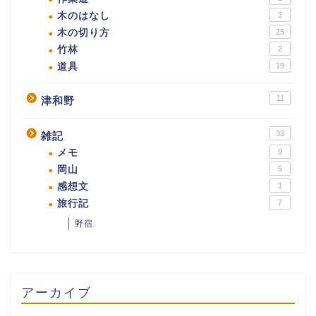
木のはなし
3
木の切り方
25
竹林
2
道具
19
11
津和野
33
雑記
メモ
9
岡山
5
感想文
1
旅行記
7
野宿
アーカイブ