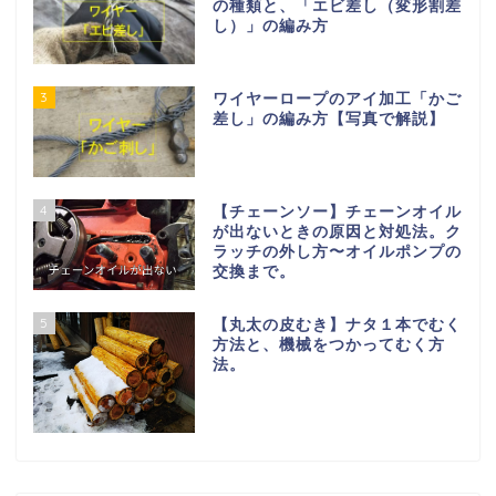
の種類と、「エビ差し（変形割差
し）」の編み方
3
ワイヤーロープのアイ加工「かご
差し」の編み方【写真で解説】
4
【チェーンソー】チェーンオイル
が出ないときの原因と対処法。ク
ラッチの外し方〜オイルポンプの
交換まで。
5
【丸太の皮むき】ナタ１本でむく
方法と、機械をつかってむく方
法。