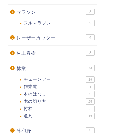
マラソン
8
フルマラソン
3
レーザーカッター
4
村上春樹
3
林業
73
チェーンソー
19
作業道
1
木のはなし
3
木の切り方
25
竹林
2
道具
19
津和野
11