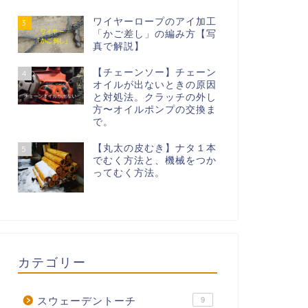
ワイヤーロープのアイ加工
3
「かご差し」の編み方【写
真で解説】
【チェーンソー】チェーン
4
オイルが出ないときの原因
と対処法。クラッチの外し
方〜オイルポンプの交換ま
で。
【丸太の皮むき】ナタ１本
5
でむく方法と、機械をつか
ってむく方法。
カテゴリー
スウェーデントーチ
9