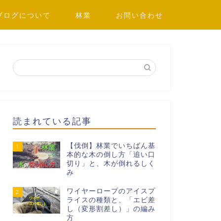
ブログについて
林業
お問い合わせ
読まれている記事
【伐倒】林業でいちばん基
1
本的な木の倒し方「追い口
切り」と、木が倒れるしく
み
ワイヤーロープのアイスプ
2
ライスの種類と、「エビ差
し（変形割差し）」の編み
方