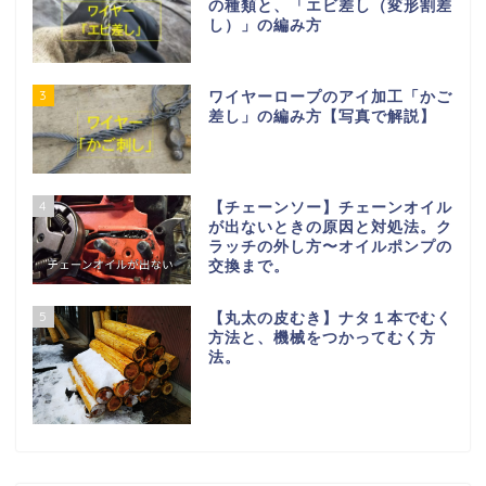
の種類と、「エビ差し（変形割差
し）」の編み方
3
ワイヤーロープのアイ加工「かご
差し」の編み方【写真で解説】
4
【チェーンソー】チェーンオイル
が出ないときの原因と対処法。ク
ラッチの外し方〜オイルポンプの
交換まで。
5
【丸太の皮むき】ナタ１本でむく
方法と、機械をつかってむく方
法。