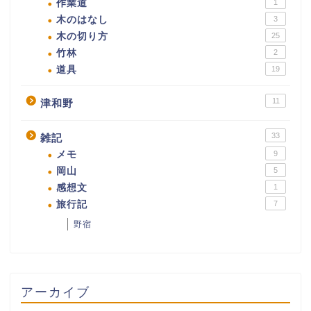
作業道
1
木のはなし
3
木の切り方
25
竹林
2
道具
19
11
津和野
33
雑記
メモ
9
岡山
5
感想文
1
旅行記
7
野宿
アーカイブ