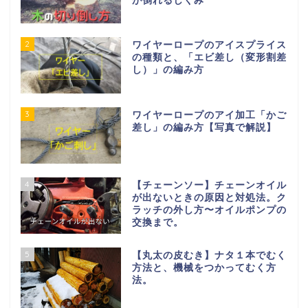
が倒れるしくみ
2
ワイヤーロープのアイスプライス
の種類と、「エビ差し（変形割差
し）」の編み方
3
ワイヤーロープのアイ加工「かご
差し」の編み方【写真で解説】
4
【チェーンソー】チェーンオイル
が出ないときの原因と対処法。ク
ラッチの外し方〜オイルポンプの
交換まで。
5
【丸太の皮むき】ナタ１本でむく
方法と、機械をつかってむく方
法。