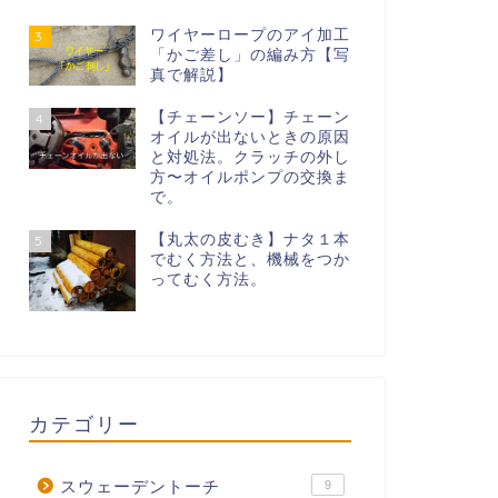
ワイヤーロープのアイ加工
3
「かご差し」の編み方【写
真で解説】
【チェーンソー】チェーン
4
オイルが出ないときの原因
と対処法。クラッチの外し
方〜オイルポンプの交換ま
で。
【丸太の皮むき】ナタ１本
5
でむく方法と、機械をつか
ってむく方法。
カテゴリー
スウェーデントーチ
9