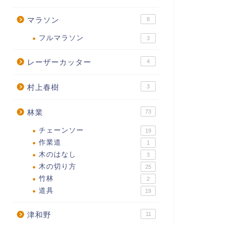
マラソン
8
フルマラソン
3
レーザーカッター
4
村上春樹
3
林業
73
チェーンソー
19
作業道
1
木のはなし
3
木の切り方
25
竹林
2
道具
19
津和野
11