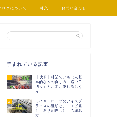
ブログについて
林業
お問い合わせ
読まれている記事
【伐倒】林業でいちばん基
1
本的な木の倒し方「追い口
切り」と、木が倒れるしく
み
ワイヤーロープのアイスプ
2
ライスの種類と、「エビ差
し（変形割差し）」の編み
方