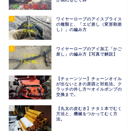
が倒れるしくみ
2
ワイヤーロープのアイスプライス
の種類と、「エビ差し（変形割差
し）」の編み方
3
ワイヤーロープのアイ加工「かご
差し」の編み方【写真で解説】
4
【チェーンソー】チェーンオイル
が出ないときの原因と対処法。ク
ラッチの外し方〜オイルポンプの
交換まで。
5
【丸太の皮むき】ナタ１本でむく
方法と、機械をつかってむく方
法。