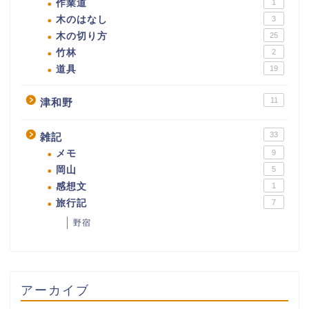
作業道
1
木のはなし
3
木の切り方
25
竹林
2
道具
19
11
津和野
33
雑記
メモ
9
岡山
5
感想文
1
旅行記
7
野宿
アーカイブ