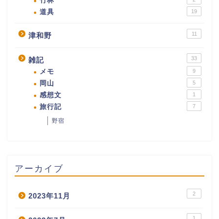
竹林
道具
19
11
津和野
33
雑記
メモ
9
岡山
5
感想文
1
旅行記
7
野宿
アーカイブ
2
2023年11月
1