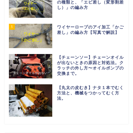
の種類と、「エビ差し（変形割差
し）」の編み方
3
ワイヤーロープのアイ加工「かご
差し」の編み方【写真で解説】
4
【チェーンソー】チェーンオイル
が出ないときの原因と対処法。ク
ラッチの外し方〜オイルポンプの
交換まで。
5
【丸太の皮むき】ナタ１本でむく
方法と、機械をつかってむく方
法。