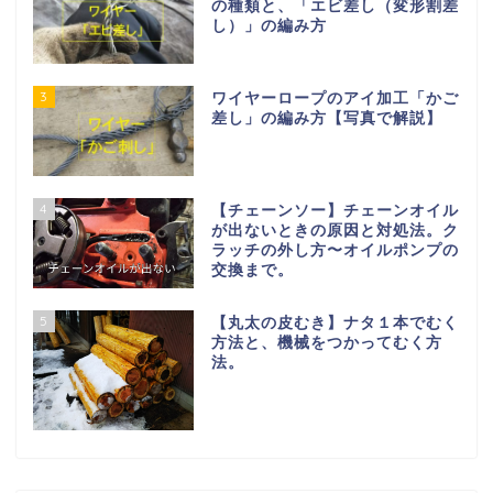
の種類と、「エビ差し（変形割差
し）」の編み方
3
ワイヤーロープのアイ加工「かご
差し」の編み方【写真で解説】
4
【チェーンソー】チェーンオイル
が出ないときの原因と対処法。ク
ラッチの外し方〜オイルポンプの
交換まで。
5
【丸太の皮むき】ナタ１本でむく
方法と、機械をつかってむく方
法。