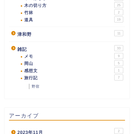
木の切り方
25
竹林
2
道具
19
11
津和野
33
雑記
メモ
9
岡山
5
感想文
1
旅行記
7
野宿
アーカイブ
2
2023年11月