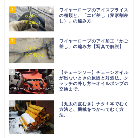
2
ワイヤーロープのアイスプライス
の種類と、「エビ差し（変形割差
し）」の編み方
3
ワイヤーロープのアイ加工「かご
差し」の編み方【写真で解説】
4
【チェーンソー】チェーンオイル
が出ないときの原因と対処法。ク
ラッチの外し方〜オイルポンプの
交換まで。
5
【丸太の皮むき】ナタ１本でむく
方法と、機械をつかってむく方
法。