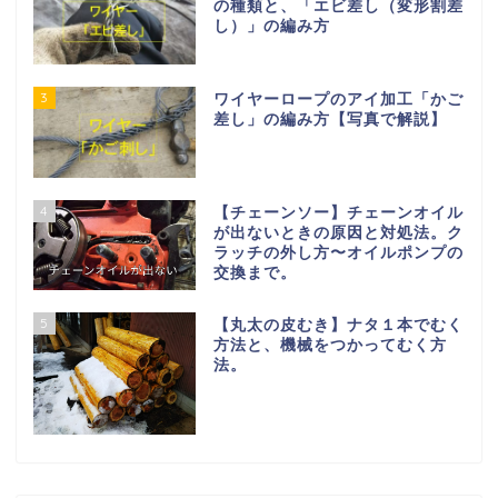
の種類と、「エビ差し（変形割差
し）」の編み方
3
ワイヤーロープのアイ加工「かご
差し」の編み方【写真で解説】
4
【チェーンソー】チェーンオイル
が出ないときの原因と対処法。ク
ラッチの外し方〜オイルポンプの
交換まで。
5
【丸太の皮むき】ナタ１本でむく
方法と、機械をつかってむく方
法。