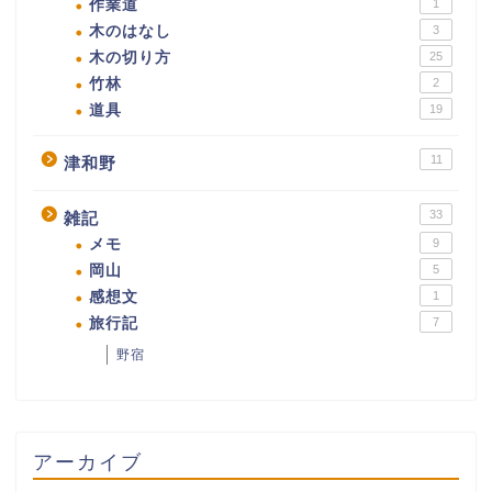
作業道
1
木のはなし
3
木の切り方
25
竹林
2
道具
19
11
津和野
33
雑記
メモ
9
岡山
5
感想文
1
旅行記
7
野宿
アーカイブ