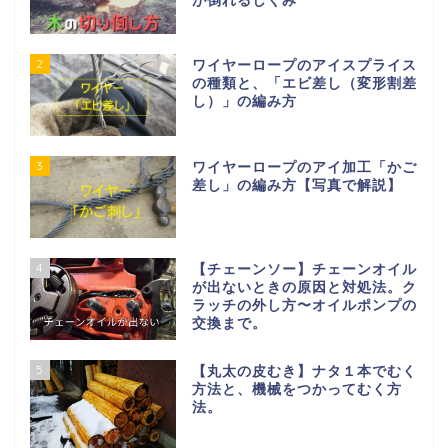
が倒れるしくみ
2
ワイヤーロープのアイスプライス
の種類と、「エビ差し（変形割差
し）」の編み方
3
ワイヤーロープのアイ加工「かご
差し」の編み方【写真で解説】
4
【チェーンソー】チェーンオイル
が出ないときの原因と対処法。ク
ラッチの外し方〜オイルポンプの
交換まで。
5
【丸太の皮むき】ナタ１本でむく
方法と、機械をつかってむく方
法。