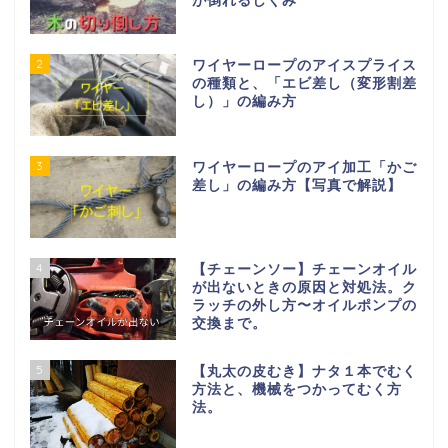
が倒れるしくみ
2
ワイヤーロープのアイスプライス
の種類と、「エビ差し（変形割差
し）」の編み方
3
ワイヤーロープのアイ加工「かご
差し」の編み方【写真で解説】
4
【チェーンソー】チェーンオイル
が出ないときの原因と対処法。ク
ラッチの外し方〜オイルポンプの
交換まで。
5
【丸太の皮むき】ナタ１本でむく
方法と、機械をつかってむく方
法。