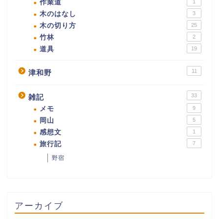
作業道
1
木のはなし
3
木の切り方
25
竹林
2
道具
19
11
津和野
33
雑記
メモ
9
岡山
5
感想文
1
旅行記
7
野宿
アーカイブ