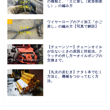
の種類と、「エビ差し（変形割差
し）」の編み方
3
ワイヤーロープのアイ加工「かご
差し」の編み方【写真で解説】
4
【チェーンソー】チェーンオイル
が出ないときの原因と対処法。ク
ラッチの外し方〜オイルポンプの
交換まで。
5
【丸太の皮むき】ナタ１本でむく
方法と、機械をつかってむく方
法。