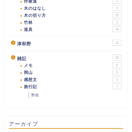
作業道
1
木のはなし
3
木の切り方
25
竹林
2
道具
19
11
津和野
33
雑記
メモ
9
岡山
5
感想文
1
旅行記
7
野宿
アーカイブ