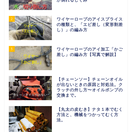
が倒れるしくみ
2
ワイヤーロープのアイスプライス
の種類と、「エビ差し（変形割差
し）」の編み方
3
ワイヤーロープのアイ加工「かご
差し」の編み方【写真で解説】
4
【チェーンソー】チェーンオイル
が出ないときの原因と対処法。ク
ラッチの外し方〜オイルポンプの
交換まで。
5
【丸太の皮むき】ナタ１本でむく
方法と、機械をつかってむく方
法。