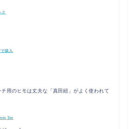
ック
グで購入
ーチ用のヒモは丈夫な「真田紐」がよく使われて
mm 3m