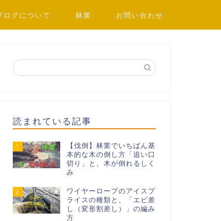
ブログについて
林業
お問い合わせ
読まれている記事
【伐倒】林業でいちばん基
1
本的な木の倒し方「追い口
切り」と、木が倒れるしく
み
ワイヤーロープのアイスプ
2
ライスの種類と、「エビ差
し（変形割差し）」の編み
方