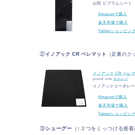
山田 ビブラムシート
Amazonで購入
楽天市場で購入
Yahooショッピン
②
イノアック CR ペレマット
（足裏のク
イノアック CR ペレマッ
posted with
カエレバ
イノアックコーポレー
Amazonで購入
楽天市場で購入
Yahooショッピン
③
シューグー
（↑２つをくっつける接着