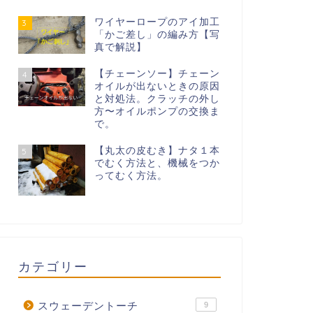
ワイヤーロープのアイ加工
3
「かご差し」の編み方【写
真で解説】
【チェーンソー】チェーン
4
オイルが出ないときの原因
と対処法。クラッチの外し
方〜オイルポンプの交換ま
で。
【丸太の皮むき】ナタ１本
5
でむく方法と、機械をつか
ってむく方法。
カテゴリー
スウェーデントーチ
9