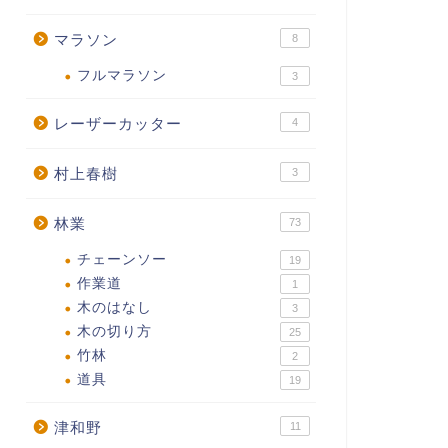
マラソン
8
フルマラソン
3
レーザーカッター
4
村上春樹
3
林業
73
チェーンソー
19
作業道
1
木のはなし
3
木の切り方
25
竹林
2
道具
19
津和野
11