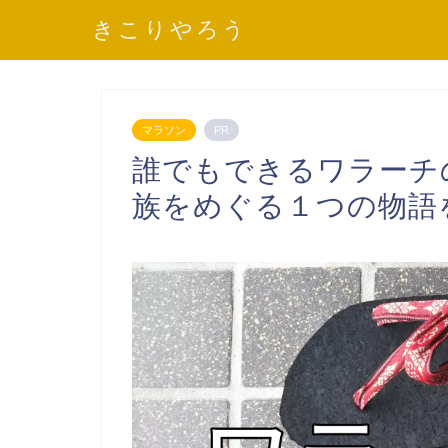
きこりやろう
マラソン
PR
誰でもできるワラーチ
族をめぐる１つの物語