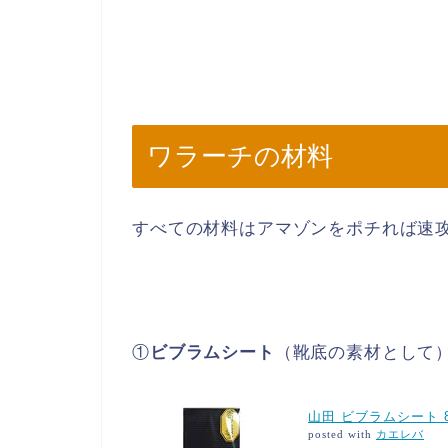
ワラーチの材料
すべての材料はアマゾンをポチれば速
①
ビブラムシート
（靴底の素材として
山田 ビブラムシート 8
posted with
カエレバ