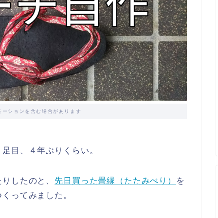
モーションを含む場合があります
２足目、４年ぶりくらい。
たりしたのと、
先日買った畳縁（たたみべり）
を
つくってみました。