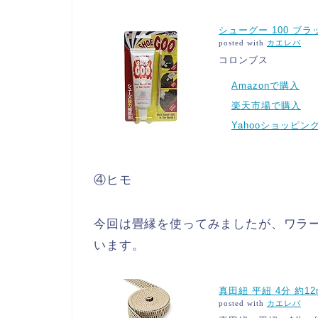
シューグー 100 ブラ
posted with
カエレバ
コロンブス
Amazonで購入
楽天市場で購入
Yahooショッピン
④
ヒモ
今回は畳縁を使ってみましたが、ワラ
います。
真田紐 平紐 4分 約12
posted with
カエレバ