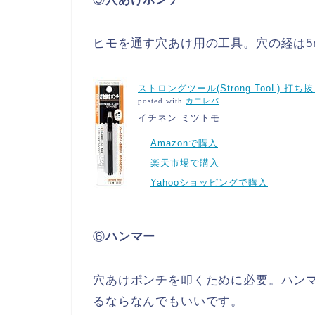
ヒモを通す穴あけ用の工具。穴の経は5
ストロングツール(Strong TooL) 打ち抜
posted with
カエレバ
イチネン ミツトモ
Amazonで購入
楽天市場で購入
Yahooショッピングで購入
⑥
ハンマー
穴あけポンチを叩くために必要。ハン
るならなんでもいいです。