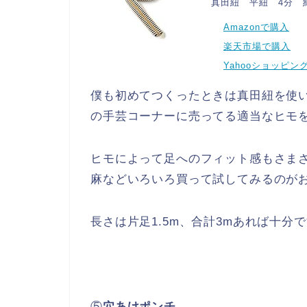
真田紐 平紐 4分 約
Amazonで購入
楽天市場で購入
Yahooショッピン
僕も初めてつくったときは真田紐を使い
の手芸コーナーに売ってる適当なヒモを
ヒモによって足へのフィット感もさま
麻などいろいろ買って試してみるのが
長さは片足1.5m、合計3mあれば十分
⑤
穴あけポンチ