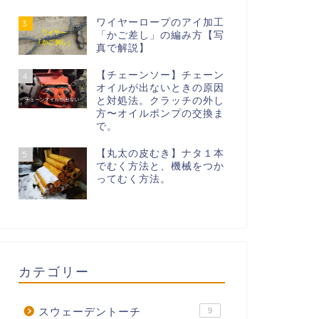
ワイヤーロープのアイ加工
3
「かご差し」の編み方【写
真で解説】
【チェーンソー】チェーン
4
オイルが出ないときの原因
と対処法。クラッチの外し
方〜オイルポンプの交換ま
で。
【丸太の皮むき】ナタ１本
5
でむく方法と、機械をつか
ってむく方法。
カテゴリー
スウェーデントーチ
9