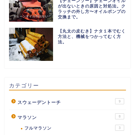
4
【チェーンソー】チェーンオイル
が出ないときの原因と対処法。ク
ラッチの外し方〜オイルポンプの
交換まで。
5
【丸太の皮むき】ナタ１本でむく
方法と、機械をつかってむく方
法。
カテゴリー
9
スウェーデントーチ
8
マラソン
フルマラソン
3