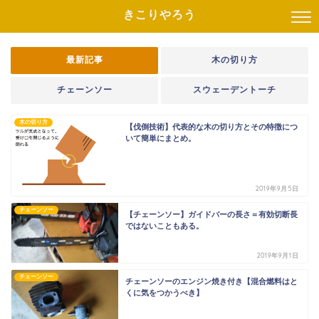
きこりやろう
最新記事
木の切り方
チェーンソー
スウェーデントーチ
木の切り方
【伐倒技術】代表的な木の切り方とその特徴につ
いて簡単にまとめ。
2019年9月5日
チェーンソー
【チェーンソー】ガイドバーの長さ＝有効切断長
ではないこともある。
2019年9月1日
チェーンソー
チェーンソーのエンジン焼き付き【混合燃料はと
くに気をつかうべき】