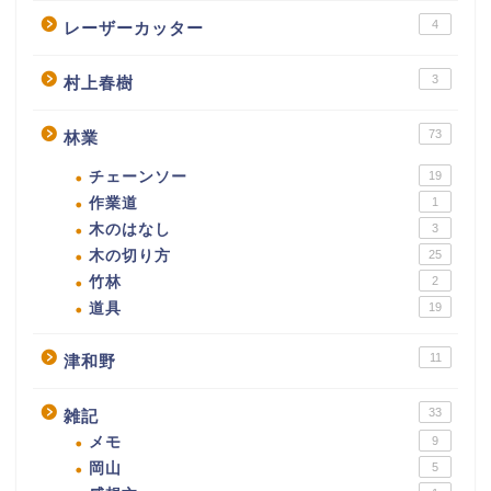
4
レーザーカッター
3
村上春樹
73
林業
チェーンソー
19
作業道
1
木のはなし
3
木の切り方
25
竹林
2
道具
19
11
津和野
33
雑記
メモ
9
岡山
5