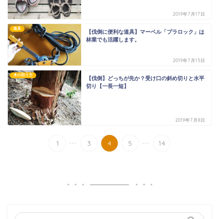
2019年7月17日
道具
【伐倒に便利な道具】マーベル「プラロック」は
林業でも活躍します。
2019年7月15日
木の切り方
【伐倒】どっちが先か？受け口の斜め切りと水平
切り【一長一短】
2019年7月8日
...
...
1
3
4
5
14