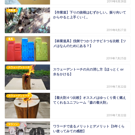
2019年8月28日
作業道
【作業道】下りの抜根はむずかしい。振り向いて
からやると上手くいく。
2019年8月27日
道具
【林業道具】伐倒でつかうクサビ３つを比較【ツ
メはなんのためにある？】
2019年7月25日
スウェーデントーチ
スウェーデントーチの火の消し方【ほっとく or
水をかける】
2019年7月22日
スウェーデントーチ
【着火剤４つ比較】オススメはゆっくり長く燃え
てくれるユニフレーム「森の着火剤」
2019年7月22日
マラソン
ワラーチで走るメリットとデメリット【5年くら
い使ってみての感想】